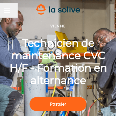
Partager la page
MENU CARRIÈRE
VIENNE
Technicien de
maintenance CVC
H/F - Formation en
alternance
Postuler