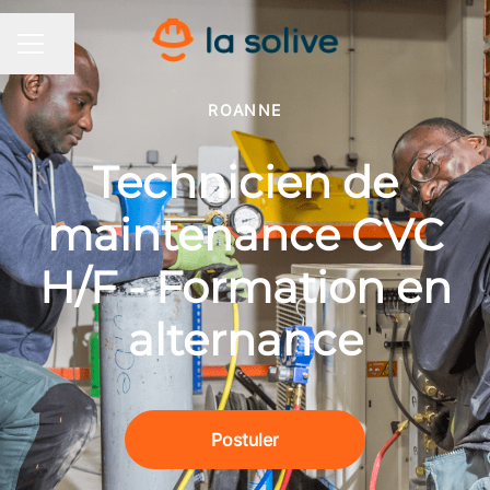
Partager la page
MENU CARRIÈRE
ROANNE
Technicien de
maintenance CVC
H/F - Formation en
alternance
Postuler