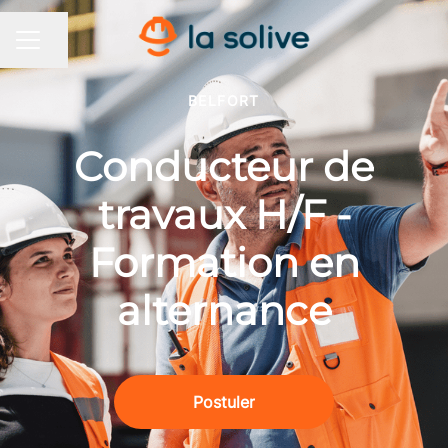
Partager la page
MENU CARRIÈRE
BELFORT
Conducteur de
travaux H/F -
Formation en
alternance
Postuler