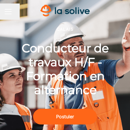
Partager la page
MENU CARRIÈRE
CALAIS
Conducteur de
travaux H/F -
Formation en
alternance
Postuler