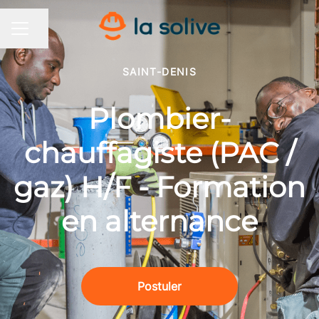
Partager la page
MENU CARRIÈRE
SAINT-DENIS
Plombier-
chauffagiste (PAC /
gaz) H/F - Formation
en alternance
Postuler