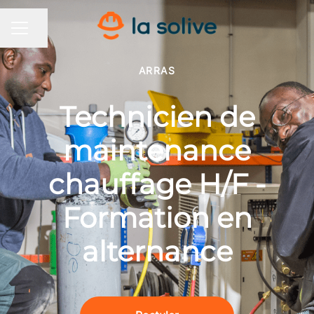
Partager la page
MENU CARRIÈRE
ARRAS
Technicien de
maintenance
chauffage H/F -
Formation en
alternance