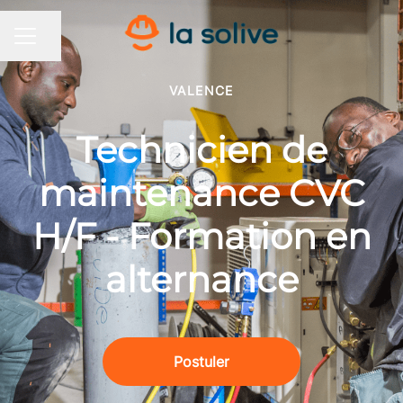
Partager la page
MENU CARRIÈRE
VALENCE
Technicien de
maintenance CVC
H/F - Formation en
alternance
Postuler