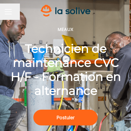
Partager la page
MENU CARRIÈRE
MEAUX
Technicien de
maintenance CVC
H/F - Formation en
alternance
Postuler