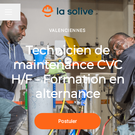
Partager la page
MENU CARRIÈRE
VALENCIENNES
Technicien de
maintenance CVC
H/F - Formation en
alternance
Postuler