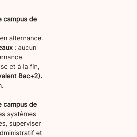
re campus de
en alternance.
eaux
: aucun
ternance.
e et à la fin,
ivalent Bac+2).
n.
re campus de
les systèmes
es, superviser
dministratif et