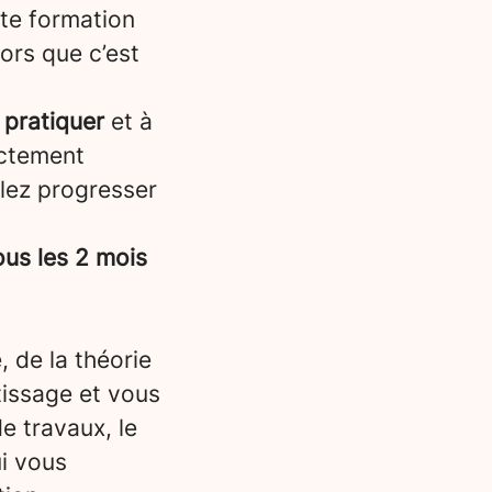
tte formation
lors que c’est
 pratiquer
et à
ectement
llez progresser
us les 2 mois
, de la théorie
tissage et vous
e travaux, le
i vous