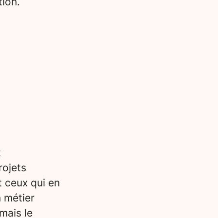
tion.
t
rojets
t ceux qui en
n métier
mais le