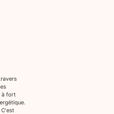
travers
des
 à fort
ergétique.
 C'est