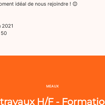
ment idéal de nous rejoindre ! 😊
n
2021
s
50
MEAUX
travaux H/F - Formatio