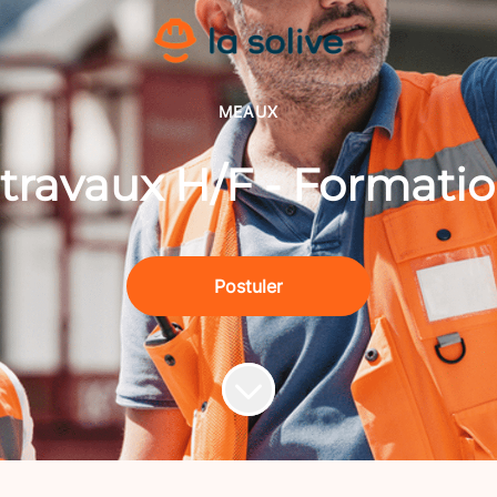
MEAUX
travaux H/F - Formatio
Postuler