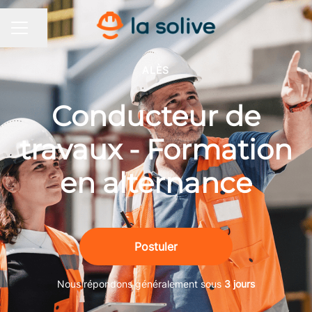
Partager la page
MENU CARRIÈRE
ALÈS
Conducteur de
travaux - Formation
en alternance
Postuler
Nous répondons généralement sous
3 jours