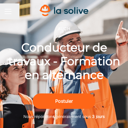
Partager la page
MENU CARRIÈRE
AUCH
Conducteur de
travaux - Formation
en alternance
Postuler
Nous répondons généralement sous
3 jours