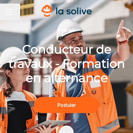
Partager la page
MENU CARRIÈRE
FIGEAC
Conducteur de
travaux - Formation
en alternance
Postuler