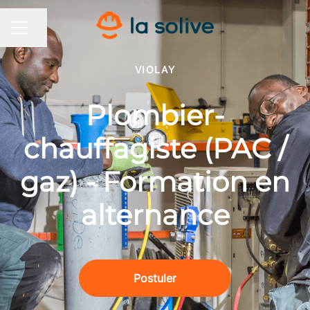
Partager la page
MENU CARRIÈRE
VIOLAY
Plombier-
chauffagiste (PAC /
gaz) - Formation en
alternance
Postuler