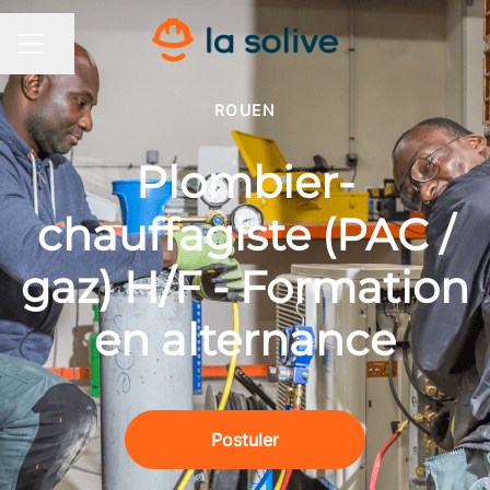
Partager la page
MENU CARRIÈRE
ROUEN
Plombier-
chauffagiste (PAC /
gaz) H/F - Formation
en alternance
Postuler