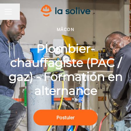
Partager la page
MENU CARRIÈRE
MÂCON
Plombier-
chauffagiste (PAC /
gaz) - Formation en
alternance
Postuler