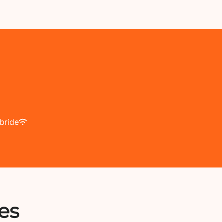
bride
es