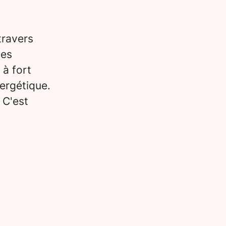
travers
des
 à fort
ergétique.
 C'est