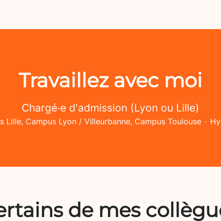
Travaillez avec moi
Chargé·e d'admission (Lyon ou Lille)
 Lille, Campus Lyon / Villeurbanne, Campus Toulouse
·
Hy
ertains de mes collègu