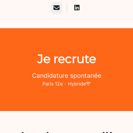
E-mail
Je recrute
Candidature spontanée
Paris 12e
·
Hybride