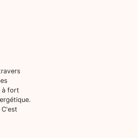
travers
des
 à fort
ergétique.
 C'est