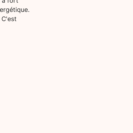
 à fort
ergétique.
 C'est